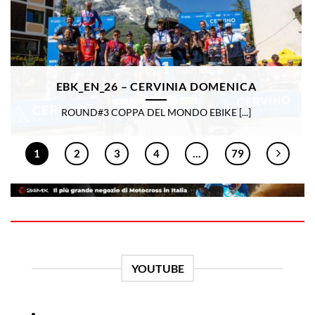
EBK_EN_26 – CERVINIA DOMENICA
ROUND#3 COPPA DEL MONDO EBIKE [...]
1
2
3
4
…
79
YOUTUBE