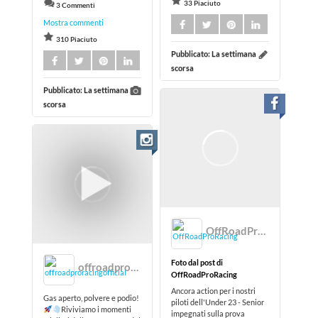
33 Piaciuto
3 Commenti
Mostra commenti
310 Piaciuto
Pubblicato:
La settimana
scorsa
Pubblicato:
La settimana
scorsa
OffRoadProRacing
Foto dal post di
offroadproracingofficial
OffRoadProRacing
Ancora action per i nostri
Gas aperto, polvere e podio!
piloti dell'Under 23 - Senior
Riviviamo i momenti
impegnati sulla prova
migliori della terza tappa del