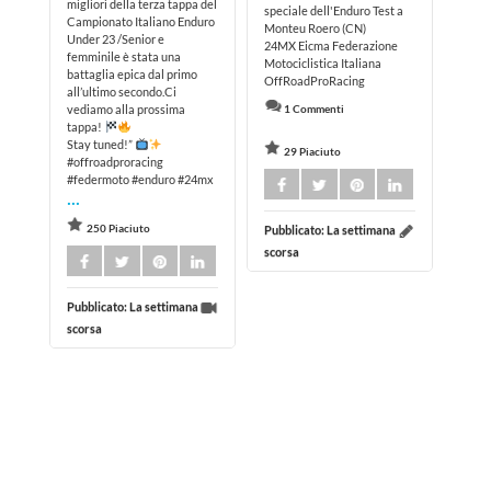
speciale dell'Enduro Test a
Campionato Italiano Enduro
Monteu Roero (CN)
Under 23 /Senior e
24MX Eicma Federazione
femminile è stata una
Motociclistica Italiana
battaglia epica dal primo
OffRoadProRacing
all’ultimo secondo.Ci
vediamo alla prossima
1 Commenti
tappa!
Stay tuned!”
29 Piaciuto
#offroadproracing
#federmoto #enduro #24mx
...
250 Piaciuto
Pubblicato:
La settimana
scorsa
Pubblicato:
La settimana
scorsa