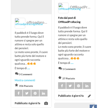
OffRoadProRacing
Foto dal post di
offroadproracingofficial
OffRoadProRacing
Il paddock è il luogo dove
tutto prende forma. Qui il
Il paddock è il luogo dove
rumore si spegne per un
tutto prende forma. Qui il
attimo e resta solo quello
rumore si spegne per un
dei pensieri.
attimo e resta solo quello
Le moto sono pronte, il cuore
dei pensieri.
batte più forte del motore e
Le moto sono pronte, il cuore
ogni sguardo racconta
batte più forte del motore e
qualcosa…
ogni sguardo racconta
...
È tempo di
qualcosa…
...
È tempo di
1 Commenti
3 Commenti
27 Piaciuto
Mostra commenti
356 Piaciuto
Pubblicato:
6 giorni fa
Pubblicato:
6 giorni fa