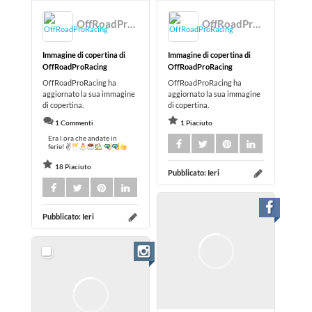
OffRoadProRacing
OffRoadProRacing
Immagine di copertina di
Immagine di copertina di
OffRoadProRacing
OffRoadProRacing
OffRoadProRacing ha
OffRoadProRacing ha
aggiornato la sua immagine
aggiornato la sua immagine
di copertina.
di copertina.
1 Commenti
1 Piaciuto
Era l.ora che andate in
ferie! ✌
18 Piaciuto
Pubblicato:
Ieri
Pubblicato:
Ieri