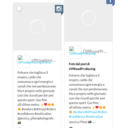
OffRoadProRacing
offroadproracingofficial
Foto dal post di
OffRoadProRacing
Polvere che toglieva il
Polvere che toglieva il
respiro, caldo che
respiro, caldo che
consumava ogni energia e
consumava ogni energia e
canali che non perdonavano.
canali che non perdonavano.
Ma è proprio nelle giornate
Ma è proprio nelle giornate
così che ricordi perché ami
così che ricordi perché ami
questo sport. Gas fino
questo sport. Gas fino
all’ultimo metro.
all’ultimo metro.
#enduro #offroad #riders
#enduro
#offroad
#riders
#confidence #motivation
#confidence
#motivation
@jessica_piloniphotografy
...
Jessica Piloni