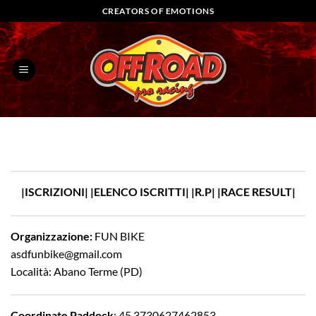
Salta
CREATORS OF EMOTIONS
ai
contenuti
|
ISCRIZIONI
| |
ELENCO ISCRITTI
| |
R.P
| |
RACE RESULT
|
Organizzazione:
FUN BIKE
asdfunbike@gmail.com
Località: Abano Terme (PD)
Coordinate Paddock
:
45.3730627462853,