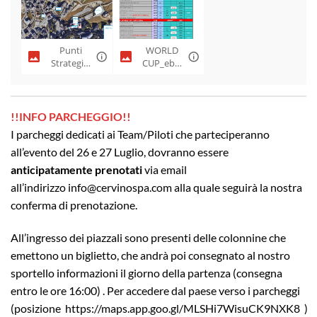
vinia.pdf
Punti
WORLD
Strategici
CUP_ebik
.jpeg
e_26.07.2
5.jpg
!!INFO PARCHEGGIO!!
I parcheggi dedicati ai Team/Piloti che parteciperanno
all’evento del 26 e 27 Luglio, dovranno essere
anticipatamente prenotati
via email
all’indirizzo
info@cervinospa.com
alla quale seguirà la nostra
conferma di prenotazione.
All’ingresso dei piazzali sono presenti delle colonnine che
emettono un biglietto, che andrà poi consegnato al nostro
sportello informazioni il giorno della partenza (consegna
entro le ore 16:00) . Per accedere dal paese verso i parcheggi
(posizione
https://maps.app.goo.gl/MLSHi7WisuCK9NXK8
)