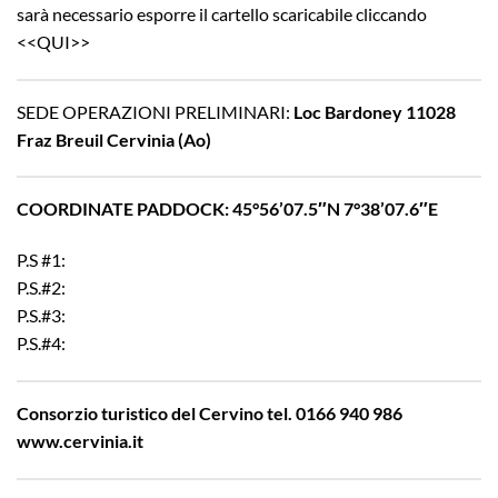
sarà necessario esporre il cartello scaricabile cliccando
<<
QUI
>>
SEDE OPERAZIONI PRELIMINARI:
Loc Bardoney 11028
Fraz Breuil Cervinia (Ao)
COORDINATE PADDOCK:
45°56’07.5″N 7°38’07.6″E
P.S #1:
P.S.#2:
P.S.#3:
P.S.#4:
Consorzio turistico del Cervino tel. 0166 940 986
www.cervinia.it