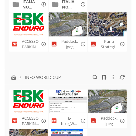
ITALIA
ITALIA
NO
NO
DOME
SABAT
NICA
O
ACCESSO
Paddock.
Punti
PARKING
jpeg
Strategici
CERVINO
.jpeg
SPA.pdf
INFO WORLD CUP
ACCESSO
E-
Paddock.
PARKING
bike_WC_
jpeg
CERVINO
Entry
SPA.pdf
form_Cer