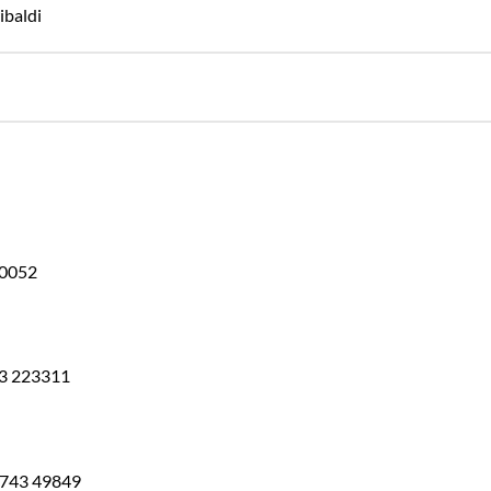
ibaldi
20052
43 223311
0743 49849