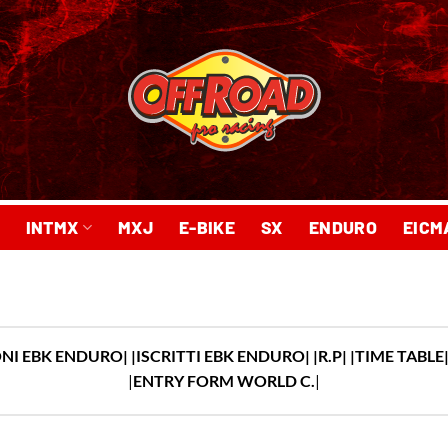
INTMX
MXJ
E-BIKE
SX
ENDURO
EICM
ONI EBK ENDURO
|
|ISCRITTI EBK ENDURO
| |R.P|
|
TIME TABLE
|
ENTRY FORM WORLD C.
|