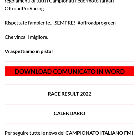
regolamenti di tutti i Campionati Federmoto targati
OffroadProRacing.
Rispettate l’ambiente….SEMPRE!! #offroadprogreen
Che vinca il migliore.
Vi aspettiamo in pista!
DOWNLOAD COMUNICATO IN WORD
RACE RESULT 202
2
CALENDARIO
Per seguire tutte le news dei
CAMPIONATO ITALIANO
FMI