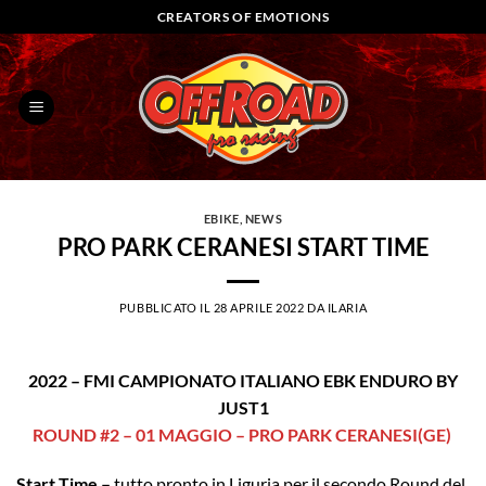
Salta
CREATORS OF EMOTIONS
ai
contenuti
EBIKE
,
NEWS
PRO PARK CERANESI START TIME
PUBBLICATO IL
28 APRILE 2022
DA
ILARIA
2022 – FMI CAMPIONATO ITALIANO EBK ENDURO BY
JUST1
ROUND #2 – 01 MAGGIO – PRO PARK CERANESI(GE)
Start Time –
tutto pronto in Liguria per il secondo Round del