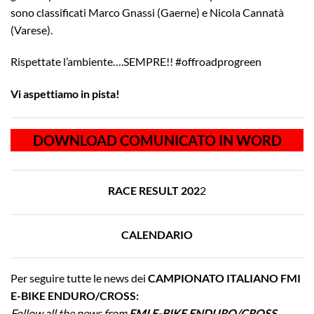
sono classificati Marco Gnassi (Gaerne) e Nicola Cannatà
(Varese).
Rispettate l’ambiente….SEMPRE!! #offroadprogreen
Vi aspettiamo in pista!
DOWNLOAD COMUNICATO IN WORD
RACE RESULT 202
2
CALENDARIO
Per seguire tutte le news dei
CAMPIONATO ITALIANO
FMI
E-BIKE ENDURO/CROSS:
Follow all the news from
FMI E-BIKE ENDURO/CROSS