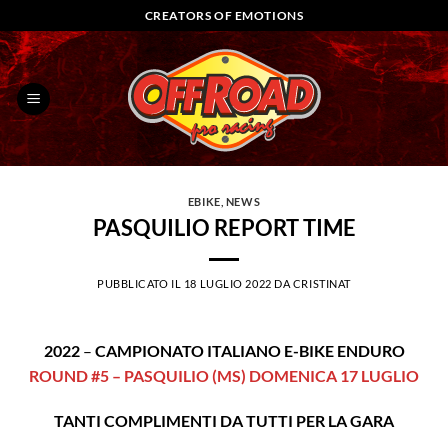
Salta
CREATORS OF EMOTIONS
ai
contenuti
EBIKE
,
NEWS
PASQUILIO REPORT TIME
PUBBLICATO IL
18 LUGLIO 2022
DA
CRISTINAT
2022
–
CAMPIONATO ITALIANO E-BIKE
ENDURO
ROUND #5 – PASQUILIO (MS) DOMENICA 17 LUGLIO
TANTI COMPLIMENTI DA TUTTI PER LA GARA