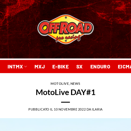
INTMX
MXJ
E-BIKE
SX
ENDURO
EICM
MOTOLIVE
,
NEWS
MotoLive DAY#1
PUBBLICATO IL
10 NOVEMBRE 2022
DA
ILARIA