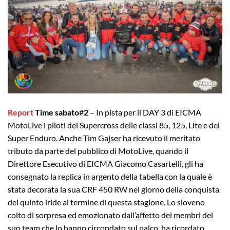
Report
Time sabato
#
2
– In pista per il DAY 3 di EICMA
MotoLive i piloti del Supercross delle classi 85, 125, Lite e del
Super Enduro. Anche Tim Gajser ha ricevuto il meritato
tributo da parte del pubblico di MotoLive, quando il
Direttore Esecutivo di EICMA Giacomo Casartelli, gli ha
consegnato la replica in argento della tabella con la quale è
stata decorata la sua CRF 450 RW nel giorno della conquista
del quinto iride al termine di questa stagione. Lo sloveno
colto di sorpresa ed emozionato dall’affetto dei membri del
suo team che lo hanno circondato sul palco, ha ricordato