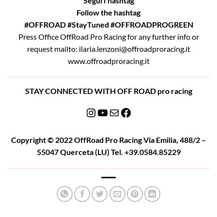
Segui l’hashtag
Follow the hashtag
#OFFROAD
#StayTuned
#OFFROADPROGREEN
Press Office OffRoad Pro Racing for any further info or
request mailto: ilaria.lenzoni@offroadproracing.it
www.offroadproracing.it
STAY CONNECTED WITH OFF ROAD pro racing
Instagram
YouTube
Email
Facebook
Copyright © 2022 OffRoad Pro Racing Via Emilia, 488/2 –
55047 Querceta (LU) Tel. +39.0584.85229