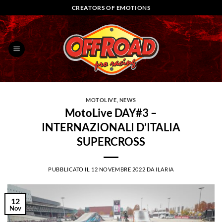
Salta
CREATORS OF EMOTIONS
ai
contenuti
MOTOLIVE
,
NEWS
MotoLive DAY#3 –
INTERNAZIONALI D’ITALIA
SUPERCROSS
PUBBLICATO IL
12 NOVEMBRE 2022
DA
ILARIA
12
Nov