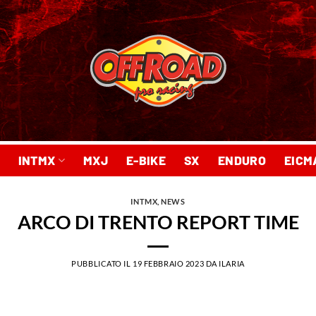
INTMX
MXJ
E-BIKE
SX
ENDURO
EICM
INTMX
,
NEWS
ARCO DI TRENTO REPORT TIME
PUBBLICATO IL
19 FEBBRAIO 2023
DA
ILARIA