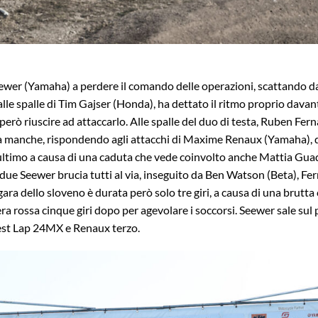
wer (Yamaha) a perdere il comando delle operazioni, scattando davan
lle spalle di Tim Gajser (Honda), ha dettato il ritmo proprio davanti
però riuscire ad attaccarlo. Alle spalle del duo di testa, Ruben Fe
 la manche, rispondendo agli attacchi di Maxime Renaux (Yamaha),
ultimo a causa di una caduta che vede coinvolto anche Mattia Gua
a due Seewer brucia tutti al via, inseguito da Ben Watson (Beta), F
ara dello sloveno è durata però solo tre giri, a causa di una brutta
ra rossa cinque giri dopo per agevolare i soccorsi. Seewer sale sul
est Lap 24MX e Renaux terzo.