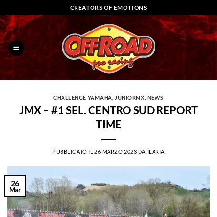
Salta
CREATORS OF EMOTIONS
ai
contenuti
CHALLENGE YAMAHA
,
JUNIORMX
,
NEWS
JMX – #1 SEL. CENTRO SUD REPORT
TIME
PUBBLICATO IL
26 MARZO 2023
DA
ILARIA
26
Mar