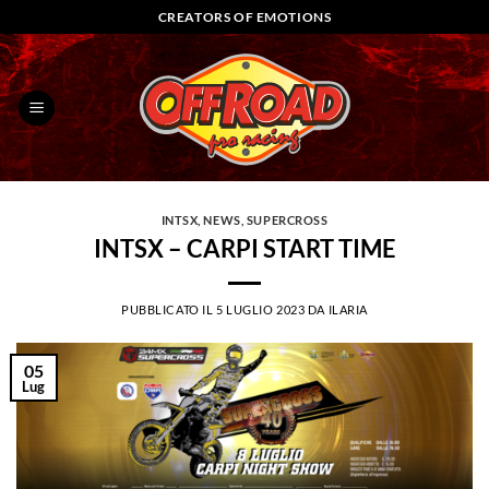
Salta
CREATORS OF EMOTIONS
ai
contenuti
INTSX
,
NEWS
,
SUPERCROSS
INTSX – CARPI START TIME
PUBBLICATO IL
5 LUGLIO 2023
DA
ILARIA
05
Lug