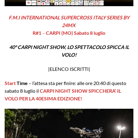
F.M.I
INTERNATIONAL SUPERCROSS ITALY SERIES BY
24MX
R#1
–
CARPI (MO) Sabato 8 luglio
40° CARPI NIGHT SHOW, LO SPETTACOLO SPICCA IL
VOLO!
|
ELENCO ISCRITTI
|
Start
Time
– l’attesa sta per finire: alle ore 20:40 di questo
sabato 8 luglio il
CARPI NIGHT SHOW SPICCHERA’ IL
VOLO PER LA 40ESIMA EDIZIONE!