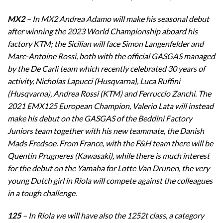
MX2
– In MX2 Andrea Adamo will make his seasonal debut
after winning the 2023 World Championship aboard his
factory KTM; the Sicilian will face Simon Langenfelder and
Marc-Antoine Rossi, both with the official GASGAS managed
by the De Carli team which recently celebrated 30 years of
activity, Nicholas Lapucci (Husqvarna), Luca Ruffini
(Husqvarna), Andrea Rossi (KTM) and Ferruccio Zanchi. The
2021 EMX125 European Champion, Valerio Lata will instead
make his debut on the GASGAS of the Beddini Factory
Juniors team together with his new teammate, the Danish
Mads Fredsoe. From France, with the F&H team there will be
Quentin Prugneres (Kawasaki), while there is much interest
for the debut on the Yamaha for Lotte Van Drunen, the very
young Dutch girl in Riola will compete against the colleagues
in a tough challenge.
125
– In Riola we will have also the 1252t class, a category