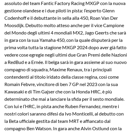
assoluto del team Fantic Factory Racing MXGP con la nuova
gestione olandese e i due piloti in pista: l’esperto Glenn
Codenhoff e il debuttante in sella alla 450, Roan Van Der
Moosdijk. Debutto molto atteso anche per il vice Campione
del Mondo degli ultimi 4 mondiali MX2, Jago Geerts che sarà
in gara con la sua Yamaha 450, con la quale disputerà per la
prima volta tutta la stagione MXGP 2024 dopo aver già fatto
vedere cose egregie negli ultimi due Gran Premi delle Nazioni
a RedBud e a Ernée. Il belga sarà in gara assieme al suo nuovo
compagno di squadra, Maxime Renaux, tra i principali
contendenti al titolo iridato della classe regina, così come
Romain Febvre, vincitore di ben 7 GP nel 2023 con la sua
Kawasaki e di Tim Gajser che con la Honda HRC, è più
determinato che mai a lanciare la sfida per il sesto mondiale.
Con lui e l’HRC, in pista anche Ruben Fernandez, mentre i
nostri colori saranno difesi da Ivo Monticelli, al debutto con
la Beta ufficiale gestita dal team MRT e affiancato dal
compagno Ben Watson. In gara anche Alvin Ostlund con la