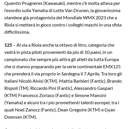
Quentin Prugneres (Kawasaki), mentre c’è molta attesa per
l’esordio sulla Yamaha di Lotte Van Drunen, la giovanissima
olandese già protagonista del Mondiale WMX 2023 che a
Riola si metterà in gioco contro i colleghi maschi in una sfida
difficilissima.
125
– Al via a Riola anche la ottavo di litro, categoria che
vedrà in pista piloti provenienti da più di 10 paesi, in un
campionato che sempre più attira gli atleti da tutta Europa
che si stanno preparando per la serie continentale EMX125
che prenderà il via proprio in Sardegna il 7 Aprile. Tra loro gli
italiani Nicolò Alvisi (KTM), Mattia Barbieri (Fantic), Brando
Rispoli (TM), Riccardo Pini (Fantic), Alessandro Gaspari
(KTM) Francesco Zoriaco (Fantic) e Simone Mancini
(Yamaha) e alcuni tra i più promettenti talenti europei, tra i
quali Noel Zanocz (Fantic), Dean Gregoire (KTM) e Gyan
Doensen (KTM).