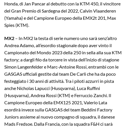
Honda, di Jan Pancar al debutto con la KTM 450, il vincitore
del Gran Premio di Sardegna del 2022, Calvin Vlaanderen
(Yamaha) e del Campione Europeo della EMX2t 201, Max
Spies (KTM).
MX2
– In MX2 la testa di serie numero uno sarà senz’altro
Andrea Adamo, all’esordio stagionale dopo aver vinto il
Campionato del Mondo 2023 della 250 in sella alla sua KTM
factory; a dargli filo da torcere in vista dell’inizio di stagione
Simon Langenfelder e Marc-Antoine Rossi, entrambi con le
GASGAS ufficiali gestite dal team De Carli che ha da poco
festeggiato i 30 anni di attività. Tra i piloti azzurri in pista
anche Nicholas Lapucci (Husqvarna), Luca Ruffini
(Husqvarna), Andrea Rossi (KTM) e Ferruccio Zanchi. Il
Campione Europeo della EMX125 2021, Valerio Lata
esordirà invece sulla GASGAS del team Beddini Factory
Juniors assieme al nuovo compagno di squadra, il danese
Mads Fredsoe. Dalla Francia, con la squadra F&H ci sarà