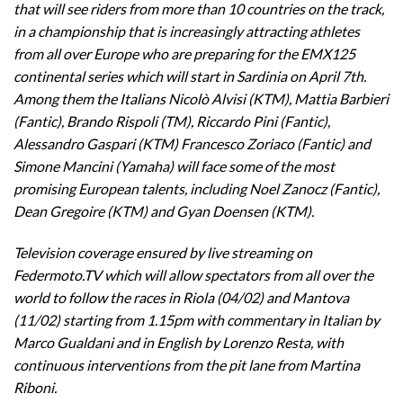
that will see riders from more than 10 countries on the track,
in a championship that is increasingly attracting athletes
from all over Europe who are preparing for the EMX125
continental series which will start in Sardinia on April 7th.
Among them the Italians Nicolò Alvisi (KTM), Mattia Barbieri
(Fantic), Brando Rispoli (TM), Riccardo Pini (Fantic),
Alessandro Gaspari (KTM) Francesco Zoriaco (Fantic) and
Simone Mancini (Yamaha) will face some of the most
promising European talents, including Noel Zanocz (Fantic),
Dean Gregoire (KTM) and Gyan Doensen (KTM).
Television coverage ensured by live streaming on
Federmoto.TV which will allow spectators from all over the
world to follow the races in Riola (04/02) and Mantova
(11/02) starting from 1.15pm with commentary in Italian by
Marco Gualdani and in English by Lorenzo Resta, with
continuous interventions from the pit lane from Martina
Riboni.