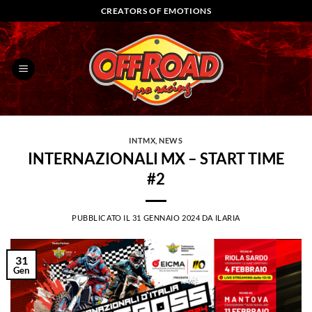
Salta
CREATORS OF EMOTIONS
ai
contenuti
INTMX
,
NEWS
INTERNAZIONALI MX – START TIME
#2
PUBBLICATO IL
31 GENNAIO 2024
DA
ILARIA
31
Gen