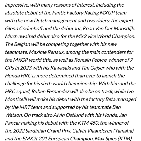
impressive, with many reasons of interest, including the
absolute debut of the Fantic Factory Racing MXGP team
with the new Dutch management and two riders: the expert
Glenn Codenhoff and the debutant, Roan Van Der Moosdijk.
Much awaited debut also for the MX2 vice World Champion.
The Belgian will be competing together with his new
teammate, Maxime Renaux, among the main contenders for
the MXGP world title, as well as Romain Febvre, winner of 7
GPs in 2023 with his Kawasaki and Tim Gajser who with the
Honda HRC is more determined than ever to launch the
challenge for his sixth world championship. With him and the
HRC squad, Ruben Fernandez will also be on track, while Ivo
Monticelli will make his debut with the factory Beta managed
by the MRT team and supported by his teammate Ben
Watson. On track also Alvin Ostlund with his Honda, Jan
Pancar making his debut with the KTM 450, the winner of
the 2022 Sardinian Grand Prix, Calvin Vlaanderen (Yamaha)
and the EMX2t 201 European Champion, Max Spies (KTM).