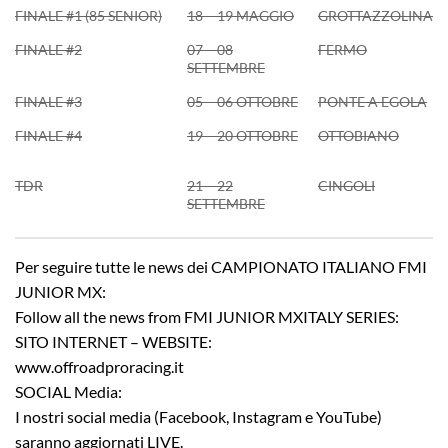
FINALE #1 (85 SENIOR)
18 – 19 MAGGIO
GROTTAZZOLINA
FINALE #2
07 – 08
FERMO
SETTEMBRE
FINALE #3
05 – 06 OTTOBRE
PONTE A EGOLA
FINALE #4
19 – 20 OTTOBRE
OTTOBIANO
TDR
21 – 22
CINGOLI
SETTEMBRE
Per seguire tutte le news dei CAMPIONATO ITALIANO FMI
JUNIOR MX:
Follow all the news from FMI JUNIOR MXITALY SERIES:
SITO INTERNET – WEBSITE:
www.offroadproracing.it
SOCIAL Media:
I nostri social media (Facebook, Instagram e YouTube)
saranno aggiornati LIVE.