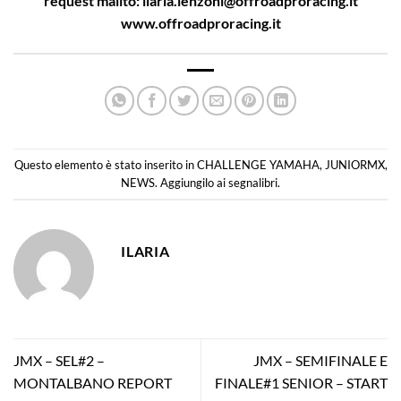
request mailto:
ilaria.lenzoni@offroadproracing.it
www.offroadproracing.it
Questo elemento è stato inserito in
CHALLENGE YAMAHA
,
JUNIORMX
,
NEWS
. Aggiungilo ai
segnalibri
.
ILARIA
JMX – SEL#2 –
JMX – SEMIFINALE E
MONTALBANO REPORT
FINALE#1 SENIOR – START