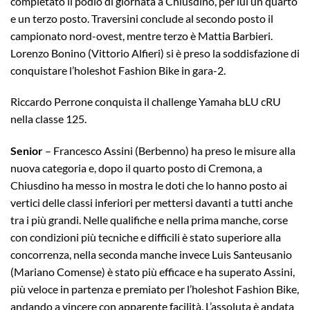
completato il podio di giornata a Chiusdino, per lui un quarto
e un terzo posto. Traversini conclude al secondo posto il
campionato nord-ovest, mentre terzo è Mattia Barbieri.
Lorenzo Bonino (Vittorio Alfieri) si è preso la soddisfazione di
conquistare l’holeshot Fashion Bike in gara-2.
Riccardo Perrone conquista il challenge Yamaha bLU cRU
nella classe 125.
Senior
– Francesco Assini (Berbenno) ha preso le misure alla
nuova categoria e, dopo il quarto posto di Cremona, a
Chiusdino ha messo in mostra le doti che lo hanno posto ai
vertici delle classi inferiori per mettersi davanti a tutti anche
tra i più grandi. Nelle qualifiche e nella prima manche, corse
con condizioni più tecniche e difficili è stato superiore alla
concorrenza, nella seconda manche invece Luis Santeusanio
(Mariano Comense) è stato più efficace e ha superato Assini,
più veloce in partenza e premiato per l’holeshot Fashion Bike,
andando a vincere con apparente facilità. L’assoluta è andata