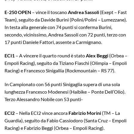
E-250
OPEN
– vince il toscano
Andrea Sassoli
(Exept – Fast
Team), seguito da Davide Burini (Polini/Polini – Lumezzane).
In testa alla generale con 74 punti si conferma Burini,
secondo, vicinissimo, Andrea Sassoli con 72 punti, terzo con
17 punti Daniele Fattori, assente a Carmignano.
ECI1
– A vincere il quarto round è stato
Alex Beggi
(Orbea –
Empoli Racing), seguito da Tiziano Fiaschi (Olimpia – Empoli
Racing) e Francesco Sinigallia (Rockmountain – RS 77).
In Campionato con 56 punti Sinigaglia supera di una sola
lunghezza Francesco Modenesi (Haibike – Ponte Dell’Olio).
Terzo Alessandro Nobile con 53 punti-
ECI2
– Nella ECI2 vince ancora
Fabrizio Morini
(TM – La
Guardia), seguito da Fabio Cassiodoro (Santa Cruz – Empoli
Racing) e Fabrizio Beggi (Orbea – Empoli Racing).