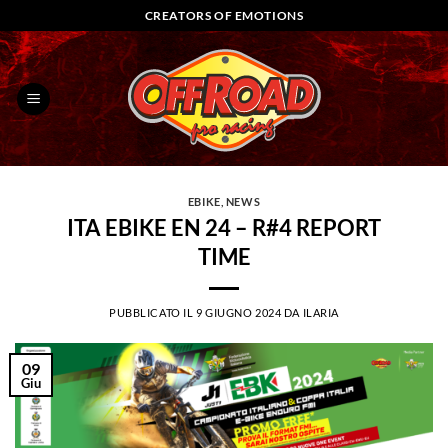
Salta
CREATORS OF EMOTIONS
ai
contenuti
EBIKE
,
NEWS
ITA EBIKE EN 24 – R#4 REPORT
TIME
PUBBLICATO IL
9 GIUGNO 2024
DA
ILARIA
09
Giu