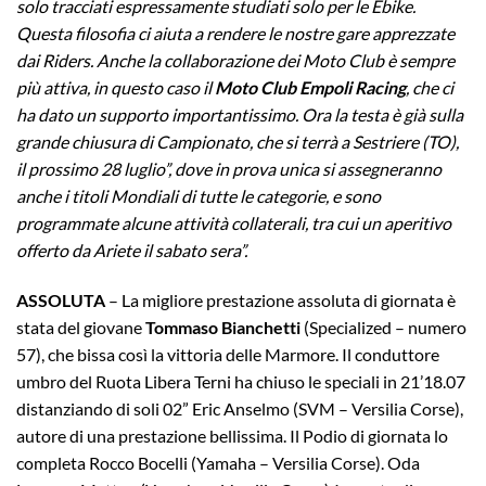
solo tracciati espressamente studiati solo per le Ebike.
Questa filosofia ci aiuta a rendere le nostre gare apprezzate
dai Riders. Anche la collaborazione dei Moto Club è sempre
più attiva, in questo caso il
Moto Club Empoli Racing
, che ci
ha dato un supporto importantissimo. Ora la testa è già sulla
grande chiusura di Campionato, che si terrà a Sestriere (TO),
il prossimo 28 luglio”, dove in prova unica si assegneranno
anche i titoli Mondiali di tutte le categorie, e sono
programmate alcune attività collaterali, tra cui un aperitivo
offerto da Ariete il sabato sera”.
ASSOLUTA
– La migliore prestazione assoluta di giornata è
stata del giovane
Tommaso Bianchetti
(Specialized – numero
57), che bissa così la vittoria delle Marmore. Il conduttore
umbro del Ruota Libera Terni ha chiuso le speciali in 21’18.07
distanziando di soli 02” Eric Anselmo (SVM – Versilia Corse),
autore di una prestazione bellissima. Il Podio di giornata lo
completa Rocco Bocelli (Yamaha – Versilia Corse). Oda