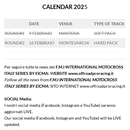
CALENDAR 202
5
DATE
VENUE
TYPE
OF
TRACK
ROUND#1
9 FEBBRAIO
MANTOVA
SOFT PACK
ROUND#2
16 FEBBRAIO
MONTEVARCHI
HARD PACK
Per seguire tutte le news dei
F.M.I INTERNATIONAL MOTOCROSS
ITALY SERIES BY EICMA:
W
EBSITE
www.offroadproracing.it
Follow all the news from
F.M.I INTERNATIONAL MOTOCROSS
ITALY SERIES BY EICMA:
SITO INTERNET
www.offroadproracing.it
SOCIAL Media:
I nostri social media (Facebook, Instagram e YouTube) saranno
aggiornati LIVE.
Our social media (Facebook, Instagram and YouTube) will be LIVE
updated.