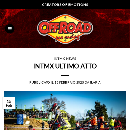
Salta
CREATORS OF EMOTIONS
ai
contenuti
INTMX
,
NEWS
INTMX ULTIMO ATTO
PUBBLICATO IL
15 FEBBRAIO 2025
DA
ILARIA
15
Feb