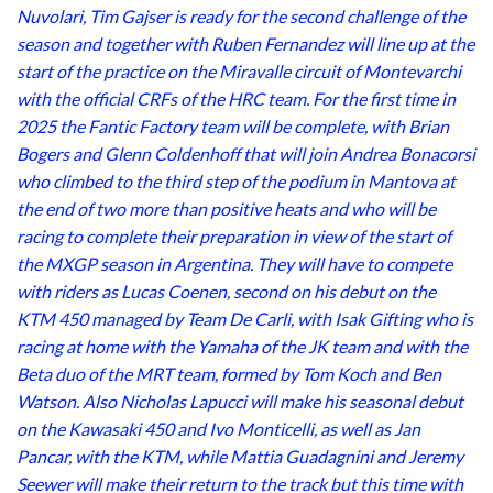
Nuvolari, Tim Gajser is ready for the second challenge of the
season and together with Ruben Fernandez will line up at the
start of the practice on the Miravalle circuit of Montevarchi
with the official CRFs of the HRC team. For the first time in
2025 the Fantic Factory team will be complete, with Brian
Bogers and Glenn Coldenhoff that will join Andrea Bonacorsi
who climbed to the third step of the podium in Mantova at
the end of two more than positive heats and who will be
racing to complete their preparation in view of the start of
the MXGP season in Argentina. They will have to compete
with riders as Lucas Coenen, second on his debut on the
KTM 450 managed by Team De Carli, with Isak Gifting who is
racing at home with the Yamaha of the JK team and with the
Beta duo of the MRT team, formed by Tom Koch and Ben
Watson. Also Nicholas Lapucci will make his seasonal debut
on the Kawasaki 450 and Ivo Monticelli, as well as Jan
Pancar, with the KTM, while Mattia Guadagnini and Jeremy
Seewer will make their return to the track but this time with