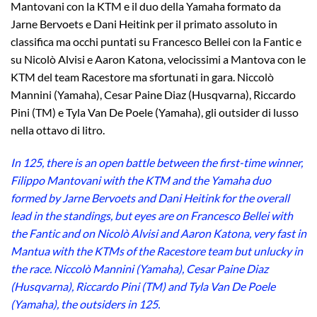
Mantovani con la KTM e il duo della Yamaha formato da
Jarne Bervoets e Dani Heitink per il primato assoluto in
classifica ma occhi puntati su Francesco Bellei con la Fantic e
su Nicolò Alvisi e Aaron Katona, velocissimi a Mantova con le
KTM del team Racestore ma sfortunati in gara. Niccolò
Mannini (Yamaha), Cesar Paine Diaz (Husqvarna), Riccardo
Pini (TM) e Tyla Van De Poele (Yamaha), gli outsider di lusso
nella ottavo di litro.
In 125, there is an open battle between the first-time winner,
Filippo Mantovani with the KTM and the Yamaha duo
formed by Jarne Bervoets and Dani Heitink for the overall
lead in the standings, but eyes are on Francesco Bellei with
the Fantic and on Nicolò Alvisi and Aaron Katona, very fast in
Mantua with the KTMs of the Racestore team but unlucky in
the race. Niccolò Mannini (Yamaha), Cesar Paine Diaz
(Husqvarna), Riccardo Pini (TM) and Tyla Van De Poele
(Yamaha), the outsiders in 125.