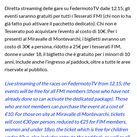
Diretta streaming delle gare su FedermotoTV dalle 12.15; gli
eventi saranno gratuiti per tutti i Tesserati FMI (chi non lo ha
già fatto può attivare il pacchetto dedicato). Chi non è
Tesserato può acquistare l’evento al costo di 10€. Per i
presenti al Miravalle di Montevarchi, i biglietti avranno un
costo di 30€ a persona, ridotto a 25€ per i tesserati FIM,
donne e under 18, il biglietto che è gratuito per i minori di 10
anni, include anche l’ingresso al paddock, oltre a tutte le aree
riservate al pubblico.
Live streaming of the races on FedermotoTV from 12.15; the
events will be free for all FMI members (those who have not
already done so can activate the dedicated package). Those
who are not members can purchase the event at a cost of
€10. For those on site at Miravalle di Montevarchi, tickets
will cost €30 per person, reduced to €25 for FIM members,
women and under 18yo, the ticket which is free for children
under 10yo, also includes entry to the paddock, as well as all