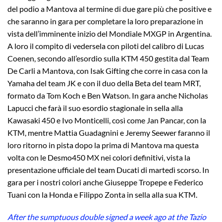
del podio a Mantova al termine di due gare più che positive e
che saranno in gara per completare la loro preparazione in
vista dell’imminente inizio del Mondiale MXGP in Argentina.
A loro il compito di vedersela con piloti del calibro di Lucas
Coenen, secondo all’esordio sulla KTM 450 gestita dal Team
De Carli a Mantova, con Isak Gifting che corre in casa con la
Yamaha del team JK e con il duo della Beta del team MRT,
formato da Tom Koch e Ben Watson. In gara anche Nicholas
Lapucci che farà il suo esordio stagionale in sella alla
Kawasaki 450 e Ivo Monticelli, così come Jan Pancar, con la
KTM, mentre Mattia Guadagnini e Jeremy Seewer faranno il
loro ritorno in pista dopo la prima di Mantova ma questa
volta con le Desmo450 MX nei colori definitivi, vista la
presentazione ufficiale del team Ducati di martedì scorso. In
gara per i nostri colori anche Giuseppe Tropepe e Federico
Tuani con la Honda e Filippo Zonta in sella alla sua KTM.
After the sumptuous double signed a week ago at the Tazio