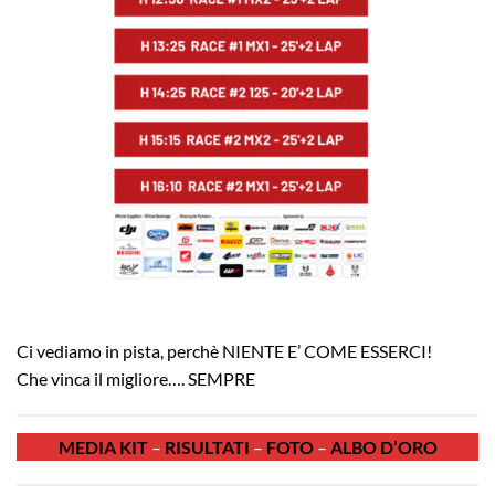
Ci vediamo in pista, perchè NIENTE E’ COME ESSERCI!
Che vinca il migliore…. SEMPRE
MEDIA KIT
–
RISULTATI
–
FOTO
–
ALBO D’ORO