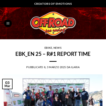
Salta
CREATORS OF EMOTIONS
ai
contenuti
EBIKE
,
NEWS
EBK_EN 25 – R#1 REPORT TIME
PUBBLICATO IL
3 MARZO 2025
DA
ILARIA
03
Mar