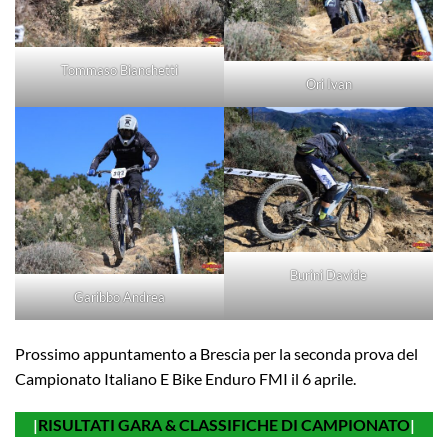
Tommaso Bianchetti
Ori Ivan
Burini Davide
Garibbo Andrea
Prossimo appuntamento a Brescia per la seconda prova del
Campionato Italiano E Bike Enduro FMI il 6 aprile.
|
RISULTATI GARA & CLASSIFICHE DI CAMPIONATO
|