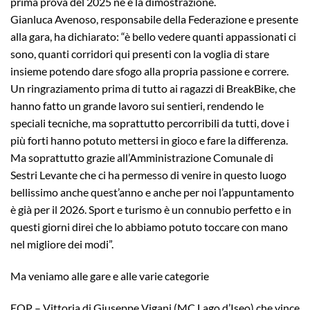
prima prova del 2025 ne è la dimostrazione.
Gianluca Avenoso, responsabile della Federazione e presente
alla gara, ha dichiarato: “è bello vedere quanti appassionati ci
sono, quanti corridori qui presenti con la voglia di stare
insieme potendo dare sfogo alla propria passione e correre.
Un ringraziamento prima di tutto ai ragazzi di BreakBike, che
hanno fatto un grande lavoro sui sentieri, rendendo le
speciali tecniche, ma soprattutto percorribili da tutti, dove i
più forti hanno potuto mettersi in gioco e fare la differenza.
Ma soprattutto grazie all’Amministrazione Comunale di
Sestri Levante che ci ha permesso di venire in questo luogo
bellissimo anche quest’anno e anche per noi l’appuntamento
è già per il 2026. Sport e turismo è un connubio perfetto e in
questi giorni direi che lo abbiamo potuto toccare con mano
nel migliore dei modi”.
Ma veniamo alle gare e alle varie categorie
EOP – Vittoria di Giuseppe Vigani (MC Lago d’Iseo) che vince