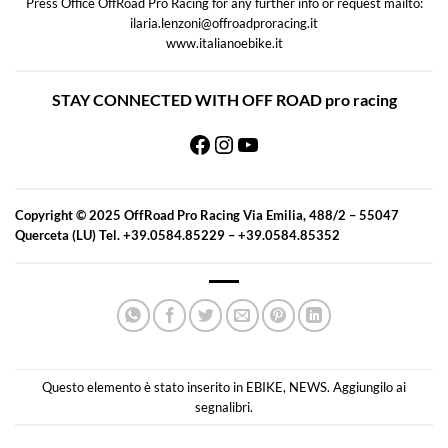
Press Office OffRoad Pro Racing for any further info or request mailto:
ilaria.lenzoni@offroadproracing.it
www.italianoebike.it
STAY CONNECTED WITH OFF ROAD pro racing
Facebook
Instagram
YouTube
Copyright © 2025 OffRoad Pro Racing Via Emilia, 488/2 – 55047
Querceta (LU) Tel. +39.0584.85229 – +39.0584.85352
Questo elemento è stato inserito in
EBIKE
,
NEWS
. Aggiungilo ai
segnalibri
.