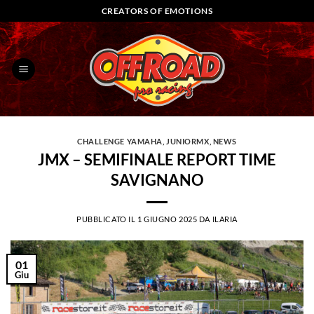
Salta
CREATORS OF EMOTIONS
ai
contenuti
CHALLENGE YAMAHA
,
JUNIORMX
,
NEWS
JMX – SEMIFINALE REPORT TIME
SAVIGNANO
PUBBLICATO IL
1 GIUGNO 2025
DA
ILARIA
01
Giu