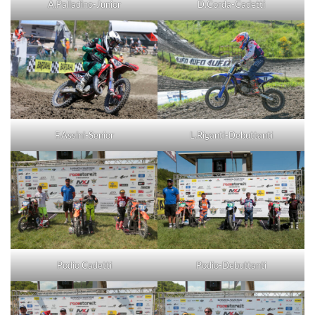
A.Palladino-Junior
D.Corda-Cadetti
F.Assini-Senior
L.Riganti-Debuttanti
Podio Cadetti
Podio-Debuttanti