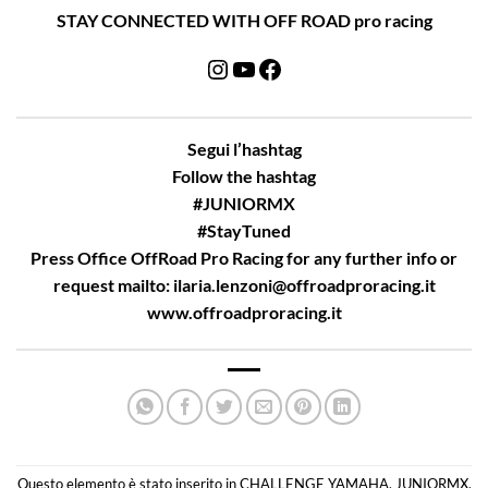
STAY CONNECTED WITH OFF ROAD pro racing
Instagram
YouTube
Facebook
Segui l’hashtag
Follow the hashtag
#JUNIORMX
#StayTuned
Press Office OffRoad Pro Racing for any further info or
request mailto:
ilaria.lenzoni@offroadproracing.it
www.offroadproracing.it
Questo elemento è stato inserito in
CHALLENGE YAMAHA
,
JUNIORMX
,