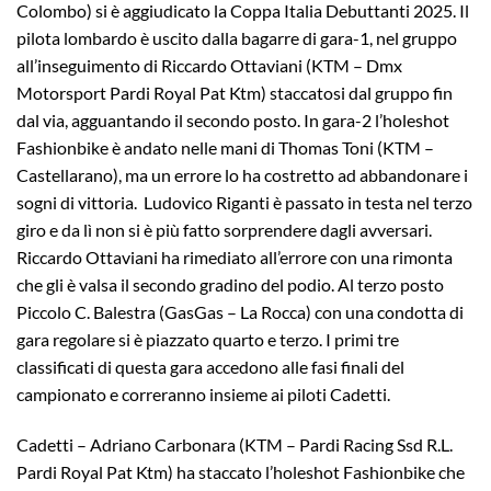
Colombo) si è aggiudicato la Coppa Italia Debuttanti 2025. Il
pilota lombardo è uscito dalla bagarre di gara-1, nel gruppo
all’inseguimento di Riccardo Ottaviani (KTM – Dmx
Motorsport Pardi Royal Pat Ktm) staccatosi dal gruppo fin
dal via, agguantando il secondo posto. In gara-2 l’holeshot
Fashionbike è andato nelle mani di Thomas Toni (KTM –
Castellarano), ma un errore lo ha costretto ad abbandonare i
sogni di vittoria. Ludovico Riganti è passato in testa nel terzo
giro e da lì non si è più fatto sorprendere dagli avversari.
Riccardo Ottaviani ha rimediato all’errore con una rimonta
che gli è valsa il secondo gradino del podio. Al terzo posto
Piccolo C. Balestra (GasGas – La Rocca) con una condotta di
gara regolare si è piazzato quarto e terzo. I primi tre
classificati di questa gara accedono alle fasi finali del
campionato e correranno insieme ai piloti Cadetti.
Cadetti – Adriano Carbonara (KTM – Pardi Racing Ssd R.L.
Pardi Royal Pat Ktm) ha staccato l’holeshot Fashionbike che