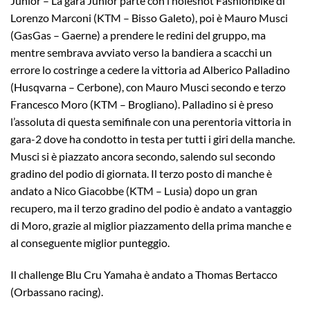
Junior – La gara Junior parte con l’holeshot Fashionbike di
Lorenzo Marconi (KTM – Bisso Galeto), poi è Mauro Musci
(GasGas – Gaerne) a prendere le redini del gruppo, ma
mentre sembrava avviato verso la bandiera a scacchi un
errore lo costringe a cedere la vittoria ad Alberico Palladino
(Husqvarna – Cerbone), con Mauro Musci secondo e terzo
Francesco Moro (KTM – Brogliano). Palladino si è preso
l’assoluta di questa semifinale con una perentoria vittoria in
gara-2 dove ha condotto in testa per tutti i giri della manche.
Musci si è piazzato ancora secondo, salendo sul secondo
gradino del podio di giornata. Il terzo posto di manche è
andato a Nico Giacobbe (KTM – Lusia) dopo un gran
recupero, ma il terzo gradino del podio è andato a vantaggio
di Moro, grazie al miglior piazzamento della prima manche e
al conseguente miglior punteggio.
Il challenge Blu Cru Yamaha è andato a Thomas Bertacco
(Orbassano racing).