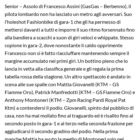
Senior – Assolo di Francesco Assini (GasGas – Berbenno), il
pilota lombardo non ha lasciato un metro agli avversari. Suo
l’holeshot Fashionbike di gara-1 che gli ha permesso di
mettersi davanti a tutti e imporre il suo ritmo forsennato fino
alla bandiera a scacchi a suon di giri veloci e whippate. Stesso
copione in gara-2, dove nonostante il caldo opprimente
Francesco non si è fatto riacciuffare mantenendo sempre il
margine accumulato nei primi giri. Un bottino pieno che lo
lancia in vetta alla classifica generale e gli regala la prima
tabella rossa della stagione. Un altro spettacolo è andato in
scena alle sue spalle con Mattia Giovanelli (KTM – GS
Fiamme Oro), Patrick Manfredotti (KTM – GS Fiamme Oro) e
Anthony Montoneri (KTM – Zpm Racing Pardi Royal Pat
Ktm) a contendersi il podio. Giovanelli, spinto dal pubblico di
casa, non ha mai mollato fino al traguardo ed è risalito fino al
secondo posto in gara-1 e al terzo nella seconda frazione per
aggiudicarsi il secondo gradino del podio. Nella prima
manche Mattia ha avuto la meglio di Montoneri solo nel