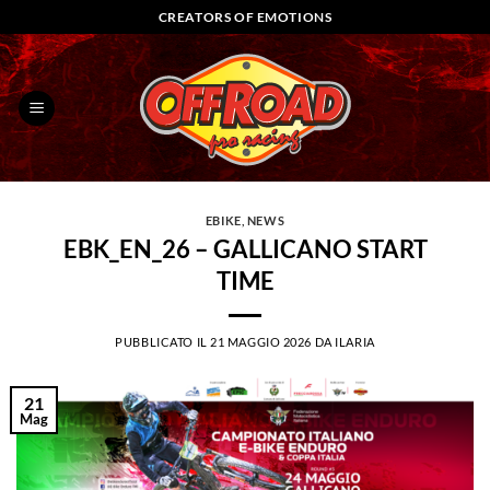
Salta
CREATORS OF EMOTIONS
ai
contenuti
EBIKE
,
NEWS
EBK_EN_26 – GALLICANO START
TIME
PUBBLICATO IL
21 MAGGIO 2026
DA
ILARIA
21
Mag