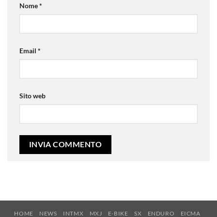
Nome
*
Email
*
Sito web
HOME
NEWS
INTMX
MXJ
E-BIKE
SX
ENDURO
EICMA