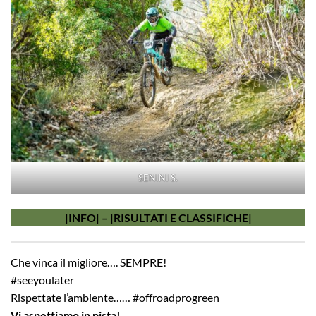
SENINI S.
|
INFO
| –
|
RISULTATI E CLASSIFICHE
|
Che vinca il migliore…. SEMPRE!
#seeyoulater
Rispettate l’ambiente…… #offroadprogreen
Vi aspettiamo in pista!