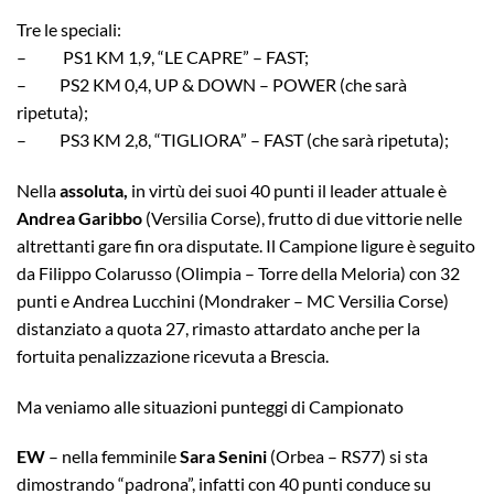
Tre le speciali:
– PS1 KM 1,9, “LE CAPRE” – FAST;
– PS2 KM 0,4, UP & DOWN – POWER (che sarà
ripetuta);
– PS3 KM 2,8, “TIGLIORA” – FAST (che sarà ripetuta);
Nella
assoluta,
in virtù dei suoi 40 punti il leader attuale è
Andrea Garibbo
(Versilia Corse), frutto di due vittorie nelle
altrettanti gare fin ora disputate. Il Campione ligure è seguito
da Filippo Colarusso (Olimpia – Torre della Meloria) con 32
punti e Andrea Lucchini (Mondraker – MC Versilia Corse)
distanziato a quota 27, rimasto attardato anche per la
fortuita penalizzazione ricevuta a Brescia.
Ma veniamo alle situazioni punteggi di Campionato
EW
– nella femminile
Sara Senini
(Orbea – RS77) si sta
dimostrando “padrona”, infatti con 40 punti conduce su