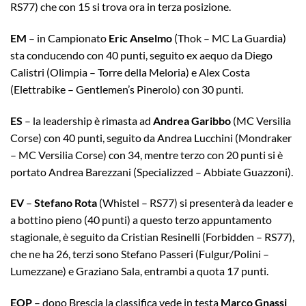
RS77) che con 15 si trova ora in terza posizione.
EM
– in Campionato
Eric Anselmo
(Thok – MC La Guardia)
sta conducendo con 40 punti, seguito ex aequo da Diego
Calistri (Olimpia – Torre della Meloria) e Alex Costa
(Elettrabike – Gentlemen’s Pinerolo) con 30 punti.
ES
– la leadership è rimasta ad
Andrea Garibbo
(MC Versilia
Corse) con 40 punti, seguito da Andrea Lucchini (Mondraker
– MC Versilia Corse) con 34, mentre terzo con 20 punti si è
portato Andrea Barezzani (Specializzed – Abbiate Guazzoni).
EV
–
Stefano Rota
(Whistel – RS77) si presenterà da leader e
a bottino pieno (40 punti) a questo terzo appuntamento
stagionale, è seguito da Cristian Resinelli (Forbidden – RS77),
che ne ha 26, terzi sono Stefano Passeri (Fulgur/Polini –
Lumezzane) e Graziano Sala, entrambi a quota 17 punti.
EOP
– dopo Brescia la classifica vede in testa
Marco Gnassi