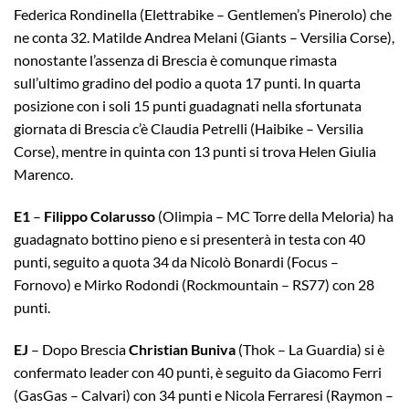
Federica Rondinella (Elettrabike – Gentlemen’s Pinerolo) che
ne conta 32. Matilde Andrea Melani (Giants – Versilia Corse),
nonostante l’assenza di Brescia è comunque rimasta
sull’ultimo gradino del podio a quota 17 punti. In quarta
posizione con i soli 15 punti guadagnati nella sfortunata
giornata di Brescia c’è Claudia Petrelli (Haibike – Versilia
Corse), mentre in quinta con 13 punti si trova Helen Giulia
Marenco.
E1
–
Filippo Colarusso
(Olimpia – MC Torre della Meloria) ha
guadagnato bottino pieno e si presenterà in testa con 40
punti, seguito a quota 34 da Nicolò Bonardi (Focus –
Fornovo) e Mirko Rodondi (Rockmountain – RS77) con 28
punti.
EJ
– Dopo Brescia
Christian Buniva
(Thok – La Guardia) si è
confermato leader con 40 punti, è seguito da Giacomo Ferri
(GasGas – Calvari) con 34 punti e Nicola Ferraresi (Raymon –