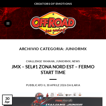
Salta
CREATORS OF EMOTIONS
ai
contenuti
ARCHIVIO CATEGORIA:
JUNIORMX
CHALLENGE YAMAHA
,
JUNIORMX
,
NEWS
JMX – SEL#1 ZONA NORD EST – FERMO
START TIME
PUBBLICATO IL
30 APRILE 2026
DA
ILARIA
30
Apr