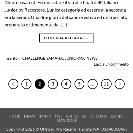
Monterosato di Fermo a dare il via alle finali dell’Italiano
Junior by Racestore. L’unica categoria ad essere alla seconda
era la Senior. Una due giorni dal sapore estivo ed un tracciato
preparato ottimamente dal […]
CONTINUA A LEGGERE
→
Inserito in
CHALLENGE YAMAHA
,
JUNIORMX
,
NEWS
Lascia un commento
1
2
3
4
5
…
11
HOME
NEWS
INTMX
MXJ
E-BIKE
SX
ENDURO
EICMA
ISCRIZIONI
Copyright 2026 ©
Offroad Pro Racing
- Partita IVA: 01648850467