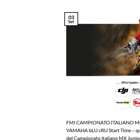
03
Set
FMI CAMPIONATO ITALIANO MO
YAMAHA bLU cRU Start Time – questo
del Campionato italiano MX Junior 