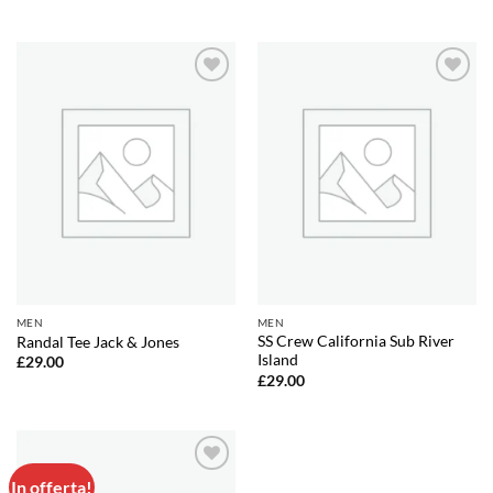
Aggiungi
Aggiungi
alla lista
alla lista
dei
dei
desideri
desideri
MEN
MEN
SS Crew California Sub River
Randal Tee Jack & Jones
Island
£
29.00
£
29.00
In offerta!
Aggiungi