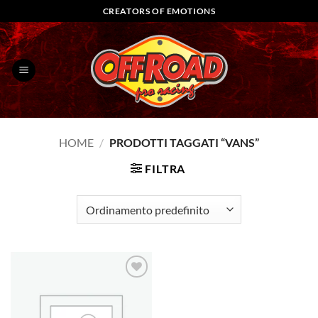
Salta
CREATORS OF EMOTIONS
ai
contenuti
HOME
/
PRODOTTI TAGGATI “VANS”
FILTRA
Aggiungi
alla lista
dei
desideri