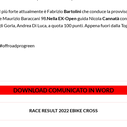
il più forte attualmente è Fabrizio
Bartolini
che conduce la provviso
e Maurizio Baraccani 98.
Nella EX-Open
guida Nicola
Cannatà
con
di Gorla, Andrea Di Luca, a quota 100 punti. Appena fuori dalla T
 #offroadprogreen
DOWNLOAD COMUNICATO IN WORD
RACE RESULT 2022 EBIKE CROSS