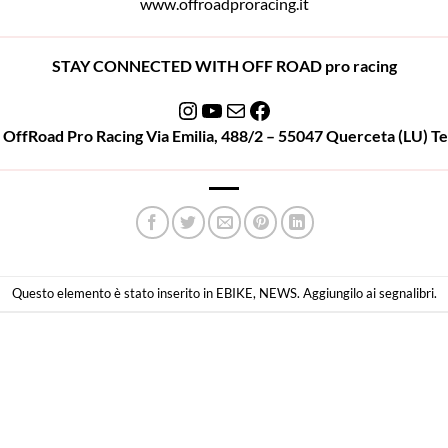
www.offroadproracing.it
STAY CONNECTED WITH OFF ROAD pro racing
Instagram
YouTube
Email
Facebook
OffRoad Pro Racing Via Emilia, 488/2 – 55047 Querceta (LU) T
Questo elemento è stato inserito in
EBIKE
,
NEWS
. Aggiungilo ai
segnalibri
.