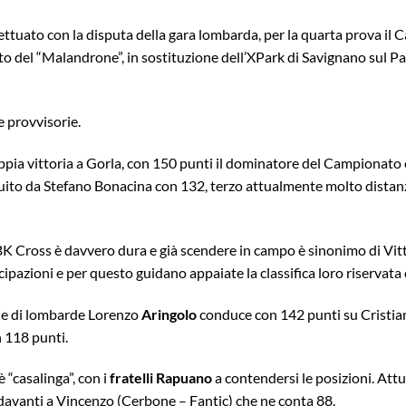
fettuato con la disputa della gara lombarda, per la quarta prova i
o del “Malandrone”, in sostituzione dell’XPark di Savignano sul Pa
e provvisorie.
ppia vittoria a Gorla, con 150 punti il dominatore del Campionat
uito da Stefano Bonacina con 132, terzo attualmente molto distan
EBK Cross è davvero dura e già scendere in campo è sinonimo di Vit
cipazioni e per questo guidano appaiate la classifica loro riservata
rie di lombarde Lorenzo
Aringolo
conduce con 142 punti su Cristia
n 118 punti.
 “casalinga”, con i
fratelli Rapuano
a contendersi le posizioni. At
davanti a Vincenzo (Cerbone – Fantic) che ne conta 88.