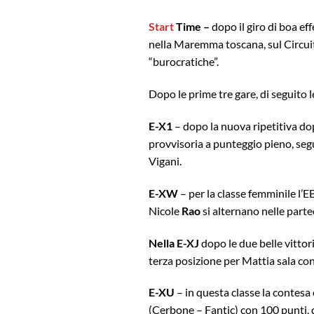
Start
Time –
dopo il giro di boa ef
nella Maremma toscana, sul Circuit
“burocratiche”.
Dopo le prime tre gare, di seguito l
E-X1
– dopo la nuova ripetitiva do
provvisoria a punteggio pieno, seg
Vigani.
E-XW
– per la classe femminile l’
Nicole
Rao
si alternano nelle parte
Nella E-XJ
dopo le due belle vitto
terza posizione per Mattia sala co
E-XU
– in questa classe la contesa è
(Cerbone – Fantic) con 100 punti, 