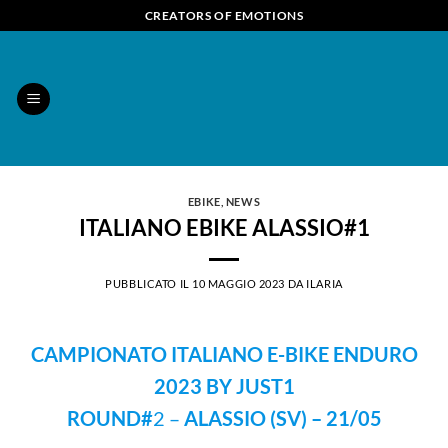
Salta
CREATORS OF EMOTIONS
ai
contenuti
EBIKE
,
NEWS
ITALIANO EBIKE ALASSIO#1
PUBBLICATO IL
10 MAGGIO 2023
DA
ILARIA
CAMPIONATO ITALIANO E-BIKE ENDURO
2023 BY JUST1
ROUND#
2 –
ALASSIO (SV) – 21/05