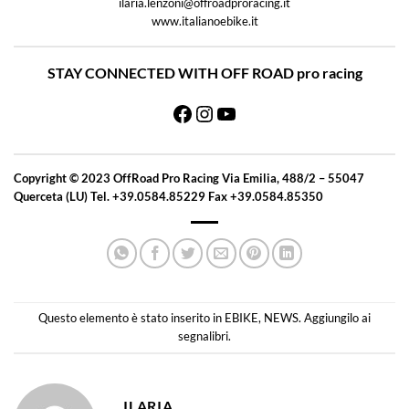
ilaria.lenzoni@offroadproracing.it
www.italianoebike.it
STAY CONNECTED WITH OFF ROAD pro racing
Facebook
Instagram
YouTube
Copyright © 2023 OffRoad Pro Racing Via Emilia, 488/2 – 55047
Querceta (LU) Tel. +39.0584.85229 Fax +39.0584.85350
Questo elemento è stato inserito in
EBIKE
,
NEWS
. Aggiungilo ai
segnalibri
.
ILARIA