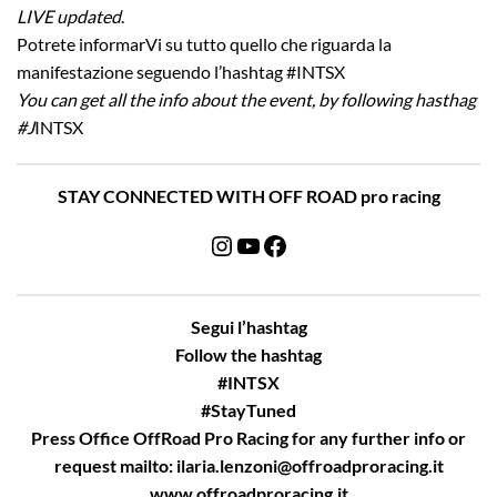
LIVE updated
.
Potrete informarVi su tutto quello che riguarda la
manifestazione seguendo l’hashtag #INTSX
You can get all the info about the event, by following hasthag
#J
INTSX
STAY CONNECTED WITH OFF ROAD pro racing
Instagram
YouTube
Facebook
Segui l’hashtag
Follow the hashtag
#INTSX
#StayTuned
Press Office OffRoad Pro Racing for any further info or
request mailto:
ilaria.lenzoni@offroadproracing.it
www.offroadproracing.it