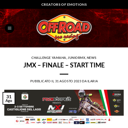
Salta
CREATORS OF EMOTIONS
ai
contenuti
CHALLENGE YAMAHA
,
JUNIORMX
,
NEWS
JMX – FINALE – START TIME
PUBBLICATO IL
31 AGOSTO 2023
DA
ILARIA
31
Ago