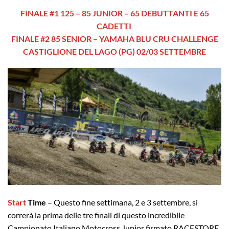
FINALE #1 125 – 85 JUNIOR – 65 DEBUTTANTI E 65
CADETTI
FINALE #2 85 SENIOR – YAMAHA BLU CRU CHALLENGE
CASTIGLIONE DEL LAGO (PG) 02/03 SETTEMBRE
Start
Time
–
Questo fine settimana, 2 e 3 settembre, si
correrà la prima delle tre finali di questo incredibile
Campionato Italiano Motocross Junior firmato RACESTORE,