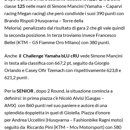
classe
125
nelle mani di Simone Mancini (Yamaha – Caparvi
racing Megan racing) che però condivide i suoi 390 punti con
Brando Rispoli (Husqvarna – Torre della
Meloria) penalizzato dal risultato di gara 2 che gli vale quindi
la seconda posizione. In terza troviamo invece Francesco
Bellei (KTM – GS Fiamme Oro Milano) con 380 punti.
Anche
il Challenge Yamaha bLU cRU
vede Simone Mancini
in testa alla classifica con 667,2 pt, seguito da Giorgio
Orlando e Casey Ofir Tzemach con rispettivamente 623,8 e
621,2 punti .
Per la
SENIOR
, dopo 2 Round, la situazione comincia a
definirsi: in prima piazza c’è Nicolò Alvisi (Gasgas –
AMX) con 860 punti nel suo paniere e autore di una
splendida doppietta in quel di Gioiella. Piazza d’onore
per Andrea Uccellini (Husqvarna – Fashionbike Ragni moto)
seguito da Riccardo Pini (KTM – Mcv Motorsport) con 580