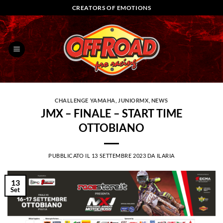
Salta
CREATORS OF EMOTIONS
ai
contenuti
CHALLENGE YAMAHA
,
JUNIORMX
,
NEWS
JMX – FINALE – START TIME
OTTOBIANO
PUBBLICATO IL
13 SETTEMBRE 2023
DA
ILARIA
13
Set