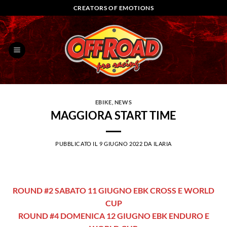
Salta
CREATORS OF EMOTIONS
ai
contenuti
EBIKE
,
NEWS
MAGGIORA START TIME
PUBBLICATO IL
9 GIUGNO 2022
DA
ILARIA
ROUND #2 SABATO 11 GIUGNO EBK CROSS E WORLD
CUP
ROUND #4 DOMENICA 12 GIUGNO EBK ENDURO E