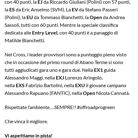
con 40 punti, la
EJ
da Riccardo Giuliani (Polini) con 57 punti,
la
ES
da Eric Anselmo (SVM), La
EV
da Stefano Passeri
(Polini), la
EU
da Tommaso Bianchetti, la
Open
da Andrea
Sassoli, tutti con 60 punti. Mentre la speciale classifica
dedicata alle
Entry Level,
con 40 punti è a panaggio di
Matilde Bianchetti.
Nel Cross, i leader provvisori sono a punteggio pieno visto
che in occasione del primo round di Abano Terme si sono
tutti aggiudicati gara uno e gara due. Nella
EX1
guida
Alessandro Maggi, nella
EXJ
Lorenzo Aringolo,
nella
EXS
Fabrizio Bartolini, nella
EXU
il giovane campano
Alessandro Rapuano (FANTIC), nella
Open
Nicola Cannatà.
Rispettate l’ambiente….SEMPRE!! #offroadprogreen
Che vinca il migliore.
Vi aspettiamo in pista!