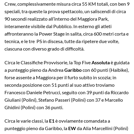
Crew, complessivamente misura circa 55 KM totali, con ben 9
speciali, tra queste la prova spettacolo, un saliscendi di circa
90 secondi realizzato all’interno del Maggiora Park,
interamente visibile dal Pubblico. In esterno gli atleti
affronteranno la Power Stage in salita, circa 600 metri corta e
tecnica, e le tre PS in discesa, tutte da ripetere due volte,
ciascuna con diverso grado di difficoltà.
Circa le Classifiche Provvisorie, la Top Five
Assoluta
è guidata
a punteggio pieno da Andrea
Garibbo
con 60 punti (Haibike),
forse assente a Maggiora per il furto subito in scozia; in
seconda posizione con 51 punti al suo attivo troviamo
Francesco Daniele Petrucci, seguito con 39 punti da Riccardo
Giuliani (Polini), Stefano Passeri (Polini) con 37 e Marcello
Ghidini (Polini) con 36 punti.
Circa le varie classi, la
E1
è ovviamente comandata a
punteggio pieno da Garibbo, la
EW
da Alia Marcellini (Polini)